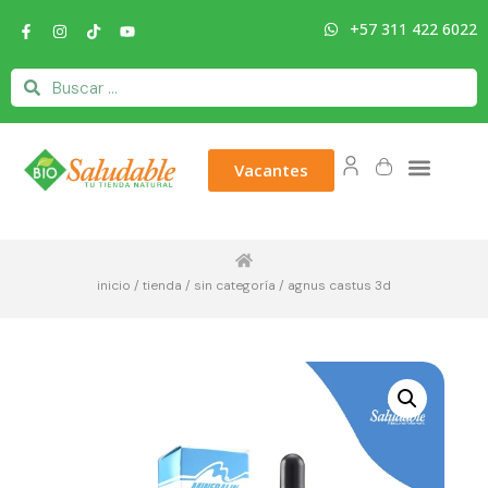
+57 311 422 6022
Vacantes
inicio
/
tienda
/
sin categoría
/ agnus castus 3d