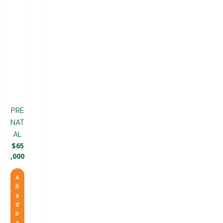
PRE
NAT
AL
$
65
,000
A
ñ
a
d
ir
a