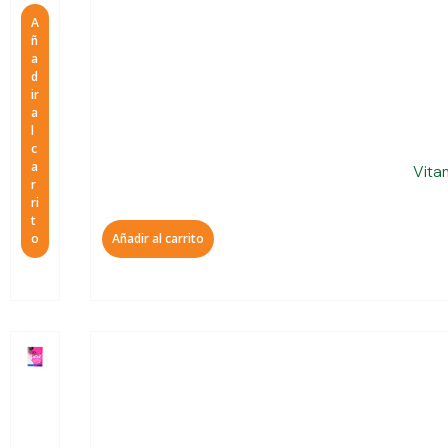
A
ñ
a
d
ir
a
l
c
a
Vita
r
ri
t
o
Añadir al carrito