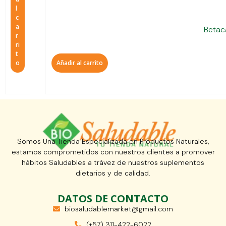
l
c
a
Betac
r
ri
t
o
Añadir al carrito
Somos Una Tienda Especializada en Productos Naturales,
estamos comprometidos con nuestros clientes a promover
hábitos Saludables a trávez de nuestros suplementos
dietarios y de calidad.
DATOS DE CONTACTO
biosaludablemarket@gmail.com
(+57) 311-422-6022