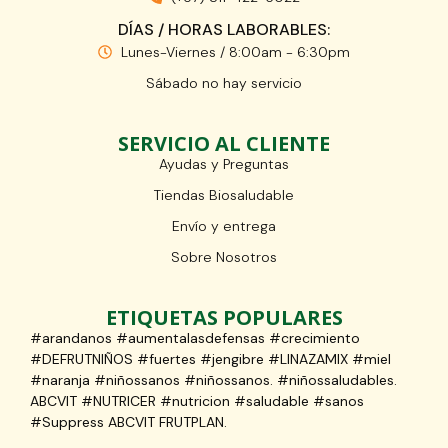
DÍAS / HORAS LABORABLES:
Lunes-Viernes / 8:00am - 6:30pm
Sábado no hay servicio
SERVICIO AL CLIENTE
Ayudas y Preguntas
Tiendas Biosaludable
Envío y entrega
Sobre Nosotros
ETIQUETAS POPULARES
#arandanos #aumentalasdefensas #crecimiento
#DEFRUTNIÑOS #fuertes #jengibre #LINAZAMIX #miel
#naranja #niñossanos #niñossanos. #niñossaludables.
ABCVIT #NUTRICER #nutricion #saludable #sanos
#Suppress ABCVIT FRUTPLAN.