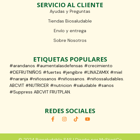
SERVICIO AL CLIENTE
Ayudas y Preguntas
Tiendas Biosaludable
Envío y entrega
Sobre Nosotros
ETIQUETAS POPULARES
#arandanos #aumentalasdefensas #crecimiento
#DEFRUTNIÑOS #fuertes #jengibre #LINAZAMIX #miel
#naranja #niñossanos #niñossanos. #niñossaludables.
ABCVIT #NUTRICER #nutricion #saludable #sanos
#Suppress ABCVIT FRUTPLAN.
REDES SOCIALES
© 2024 Biosaludable SAS | Diseño por MyStartCo