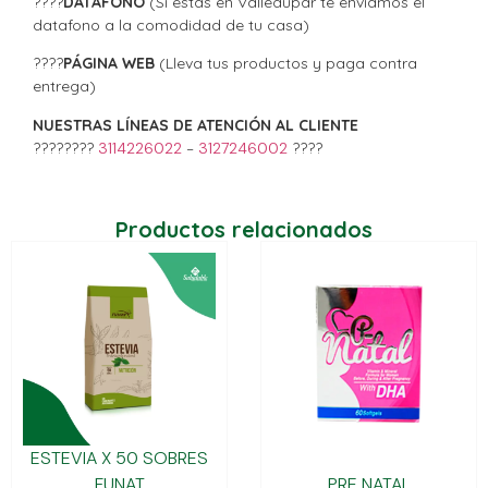
????
DATÁFONO
(Si estas en Valledupar te enviamos el
datafono a la comodidad de tu casa)
????
PÁGINA WEB
(Lleva tus productos y paga contra
entrega)
NUESTRAS LÍNEAS DE ATENCIÓN AL CLIENTE
????????
3114226022
–
3127246002
????
Productos relacionados
ESTEVIA X 50 SOBRES
FUNAT
PRE NATAL