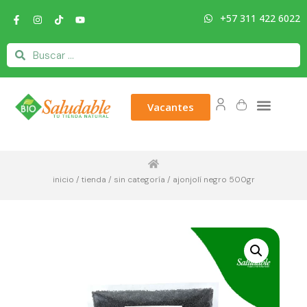
+57 311 422 6022
Vacantes
inicio
/
tienda
/
sin categoría
/ ajonjolí negro 500gr