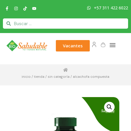
+57 311 422 6022
Vacantes
inicio
/
tienda
/
sin categoría
/ alcachofa compuesta