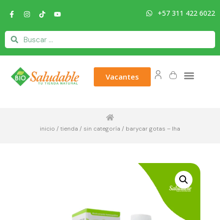
+57 311 422 6022
Vacantes
inicio
/
tienda
/
sin categoría
/ barycar gotas – lha