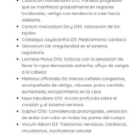
Causticum hahnemanni D10: Parálisis progresiva
que se manifiesta gradualmente en regiones
localizadas, vértigo con tendencia a caer hacia
adelante.
Conium maculatum D6 y D30: Induración de los
tejidos
Crataegus oxyacantha D3: Medicamento cardiaco
Glonoinum D8: Irregularidad en el sistema
regulatorio
Lachesis Mutus D10: Sofocos con la sensación de
llevar la ropa demasiado estrecha, aflujo de sangre
a la cabeza
Melilotus officinalis D6: Intensa cefalea congestiva,
acompañada de vértigo, náuseas, pulso carótido
aumentado, enrojecimiento en la cara
Naja tripudians D10: Acción profunda sobre el
corazón y el sistema nervioso
Sulphur D30: Convalencias prolongadas, sensación
de ardor con calor en todas las partes del cuerpo
Viscum Album D3: Trastornos nerviosos, cardiacos,
circulatorios, insuficiencia valvular.