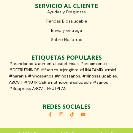
SERVICIO AL CLIENTE
Ayudas y Preguntas
Tiendas Biosaludable
Envío y entrega
Sobre Nosotros
ETIQUETAS POPULARES
#arandanos #aumentalasdefensas #crecimiento
#DEFRUTNIÑOS #fuertes #jengibre #LINAZAMIX #miel
#naranja #niñossanos #niñossanos. #niñossaludables.
ABCVIT #NUTRICER #nutricion #saludable #sanos
#Suppress ABCVIT FRUTPLAN.
REDES SOCIALES