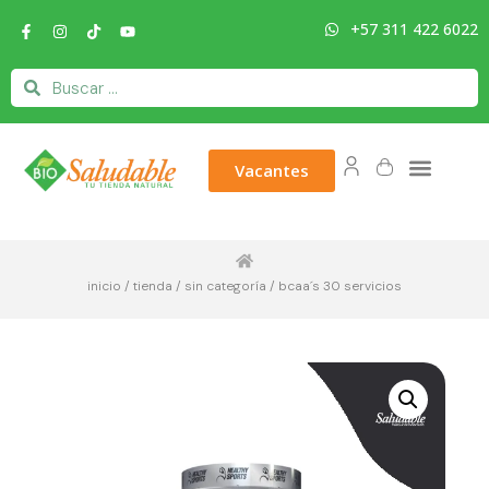
+57 311 422 6022
Vacantes
inicio
/
tienda
/
sin categoría
/ bcaa´s 30 servicios