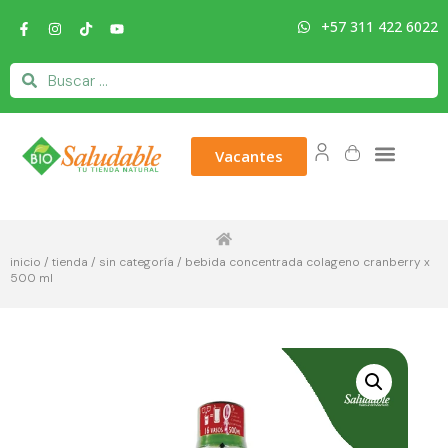
+57 311 422 6022
Vacantes
inicio
/
tienda
/
sin categoría
/ bebida concentrada colageno cranberry x
500 ml