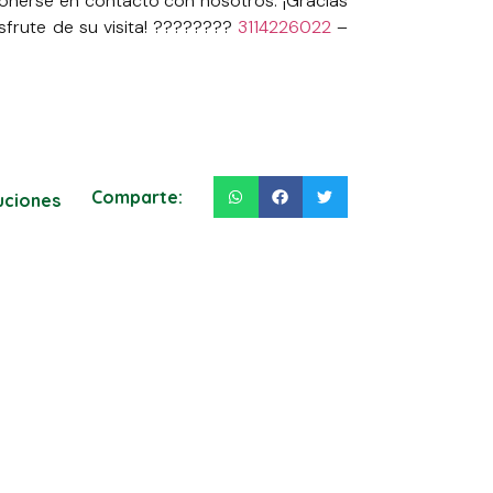
onerse en contacto con nosotros. ¡Gracias
sfrute de su visita! ????????
3114226022
–
Comparte:
luciones