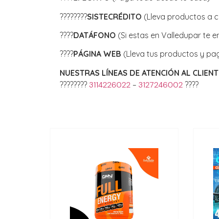
????????
SISTECRÉDITO
(Lleva productos a cr
????
DATÁFONO
(Si estas en Valledupar te 
????
PÁGINA WEB
(Lleva tus productos y pa
NUESTRAS LÍNEAS DE ATENCIÓN AL CLIENT
????????
3114226022
–
3127246002
????