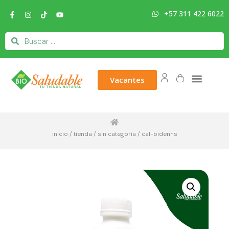
+57 311 422 6022
Vacantes
inicio
/
tienda
/
sin categoría
/ cal-bidenhs