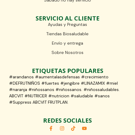
SERVICIO AL CLIENTE
Ayudas y Preguntas
Tiendas Biosaludable
Envío y entrega
Sobre Nosotros
ETIQUETAS POPULARES
#arandanos #aumentalasdefensas #crecimiento
#DEFRUTNIÑOS #fuertes #jengibre #LINAZAMIX #miel
#naranja #niñossanos #niñossanos. #niñossaludables.
ABCVIT #NUTRICER #nutricion #saludable #sanos
#Suppress ABCVIT FRUTPLAN.
REDES SOCIALES