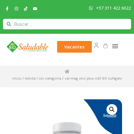
+57 311 422 6022
Vacantes
inicio
/
tienda
/
sin categoría
/ cal mag zinc plus vd3 90 softgels