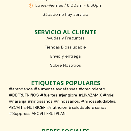
Lunes-Viernes / 8:00am - 6:30pm
Sábado no hay servicio
SERVICIO AL CLIENTE
Ayudas y Preguntas
Tiendas Biosaludable
Envío y entrega
Sobre Nosotros
ETIQUETAS POPULARES
#arandanos #aumentalasdefensas #crecimiento
#DEFRUTNIÑOS #fuertes #jengibre #LINAZAMIX #miel
#naranja #niñossanos #niñossanos. #niñossaludables.
ABCVIT #NUTRICER #nutricion #saludable #sanos
#Suppress ABCVIT FRUTPLAN.