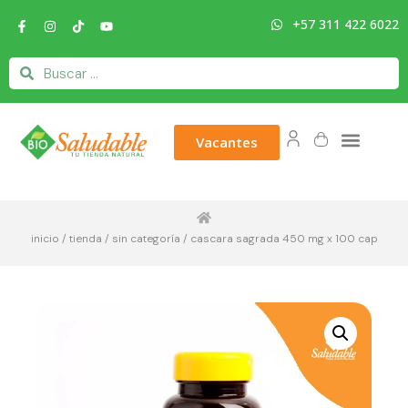
+57 311 422 6022
Vacantes
inicio
/
tienda
/
sin categoría
/ cascara sagrada 450 mg x 100 cap