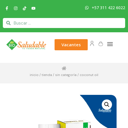
+57 311 422 6022
Vacantes
inicio
/
tienda
/
sin categoría
/ coconut oil