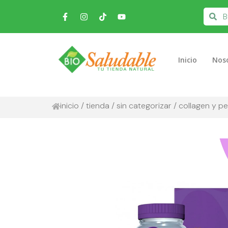
Inicio
Nos
inicio
/
tienda
/
sin categorizar
/ collagen y p