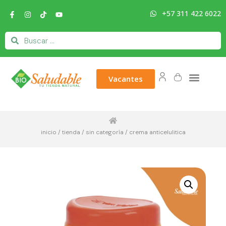
+57 311 422 6022
Vacantes
inicio
/
tienda
/
sin categoría
/ crema anticelulitica