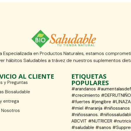
 Especializada en Productos Naturales, estamos compromet
er hábitos Saludables a trávez de nuestros suplementos dieta
VICIO AL CLIENTE
ETIQUETAS
POPULARES
s y Preguntas
#arandanos #aumentalasde
as Biosaludable
#crecimiento #DEFRUTNIÑ
 y entrega
#fuertes #jengibre #LINAZA
#miel #naranja #niñossanos
 Nosotros
#niñossanos. #niñossaludabl
ABCVIT #NUTRICER #nutrici
#saludable #sanos #Suppre