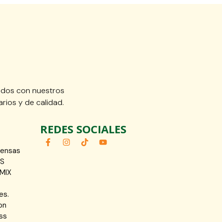
idos con nuestros
rios y de calidad.
REDES SOCIALES
fensas
OS
MIX
es.
on
ss