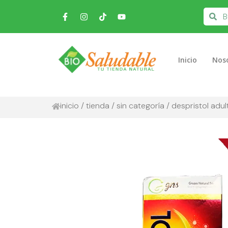
Inicio
Nos
inicio
/
tienda
/
sin categoría
/ despristol adul