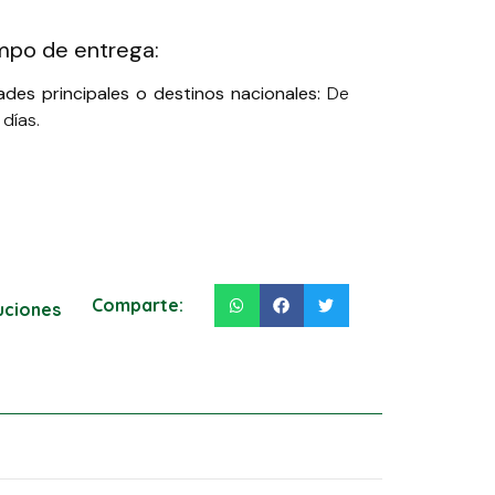
mpo de entrega:
ades principales o destinos nacionales:
De
 días.
Comparte:
luciones