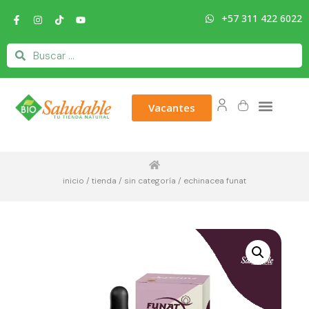
+57 311 422 6022
Vacantes
inicio
/
tienda
/
sin categoría
/ echinacea funat