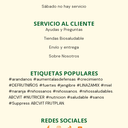
Sábado no hay servicio
SERVICIO AL CLIENTE
Ayudas y Preguntas
Tiendas Biosaludable
Envío y entrega
Sobre Nosotros
ETIQUETAS POPULARES
#arandanos #aumentalasdefensas #crecimiento
#DEFRUTNIÑOS #fuertes #jengibre #LINAZAMIX #miel
#naranja #niñossanos #niñossanos. #niñossaludables.
ABCVIT #NUTRICER #nutricion #saludable #sanos
#Suppress ABCVIT FRUTPLAN.
REDES SOCIALES