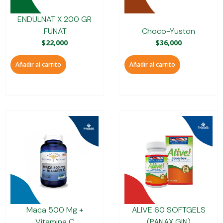
ENDULNAT X 200 GR
.FUNAT
Choco-Yuston
$
22,000
$
36,000
Añadir al carrito
Añadir al carrito
Maca 500 Mg +
ALIVE 60 SOFTGELS
Vitamina C
(PANAX GIN)