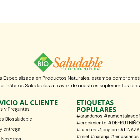
 Especializada en Productos Naturales, estamos compromet
er hábitos Saludables a trávez de nuestros suplementos dieta
VICIO AL CLIENTE
ETIQUETAS
POPULARES
s y Preguntas
#arandanos #aumentalasde
as Biosaludable
#crecimiento #DEFRUTNIÑ
 y entrega
#fuertes #jengibre #LINAZA
#miel #naranja #niñossanos
 Nosotros