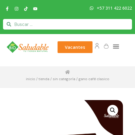
+57 311 422 6022
Vacantes
inicio
/
tienda
/
sin categoría
/ gano café clasico