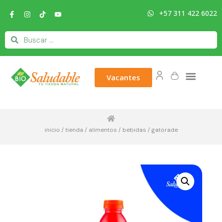
+57 311 422 6022
Vacantes
inicio
/
tienda
/
alimentos
/
bebidas
/ gatorade