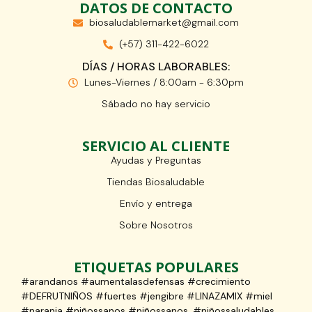
DATOS DE CONTACTO
biosaludablemarket@gmail.com
(+57) 311-422-6022
DÍAS / HORAS LABORABLES:
Lunes-Viernes / 8:00am - 6:30pm
Sábado no hay servicio
SERVICIO AL CLIENTE
Ayudas y Preguntas
Tiendas Biosaludable
Envío y entrega
Sobre Nosotros
ETIQUETAS POPULARES
#arandanos #aumentalasdefensas #crecimiento
#DEFRUTNIÑOS #fuertes #jengibre #LINAZAMIX #miel
#naranja #niñossanos #niñossanos. #niñossaludables.