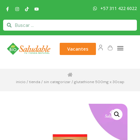
+57 311 422 6022
Vacantes
inicio
/
tienda
/
sin categorizar
/ glutathione 500mg x 30cap