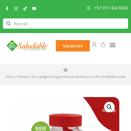
+57 311 422 6022
Vacantes
inicio
/
tienda
/
sin categoría
/ gomitas probioticos x 45 unidades funat