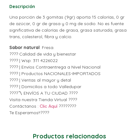
Descripción
Una porción de 3 gomitas (9gr) aporta 15 calorías, 0 gr
de azúcar, 0 gr de grasa y 0 mg de sodio. No es fuente
significativa de calorías de grasa, grasa saturada, grasa
trans, colesterol, fibra y calcio.
Sabor natural
: Fresa.
???? Calidad de vida y bienestar
???? | Wsp: 311 4226022
???? | Envíos Contraentrega a Nivel Nacional
???? | Productos NACIONALES-IMPORTADOS
???? | Ventas al mayor y detal
???? | Domicilios a todo Valledupar
????〽️ ENVÍOS A TU CIUDAD ????
Visita nuestra Tienda Virtual ????
Contáctanos :
Clic Aquí
????????
Te Esperamos!!????
Productos relacionados