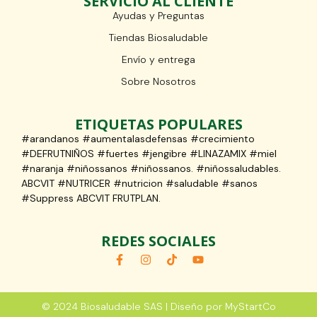
SERVICIO AL CLIENTE
Ayudas y Preguntas
Tiendas Biosaludable
Envío y entrega
Sobre Nosotros
ETIQUETAS POPULARES
#arandanos #aumentalasdefensas #crecimiento
#DEFRUTNIÑOS #fuertes #jengibre #LINAZAMIX #miel
#naranja #niñossanos #niñossanos. #niñossaludables.
ABCVIT #NUTRICER #nutricion #saludable #sanos
#Suppress ABCVIT FRUTPLAN.
REDES SOCIALES
© 2024 Biosaludable SAS | Diseño por MyStartCo