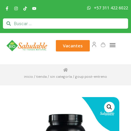
+57 311 422 6022
Vacantes
inicio
/
tienda
/
sin categoría
/ goup post-entreno