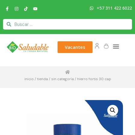
+57 311 422 6022
Vacantes
inicio
/
tienda
/
sin categoría
/ hierro fortis 30 cap