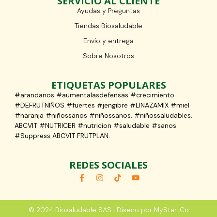
SERVICIO AL CLIENTE
Ayudas y Preguntas
Tiendas Biosaludable
Envío y entrega
Sobre Nosotros
ETIQUETAS POPULARES
#arandanos #aumentalasdefensas #crecimiento
#DEFRUTNIÑOS #fuertes #jengibre #LINAZAMIX #miel
#naranja #niñossanos #niñossanos. #niñossaludables.
ABCVIT #NUTRICER #nutricion #saludable #sanos
#Suppress ABCVIT FRUTPLAN.
REDES SOCIALES
© 2024 Biosaludable SAS | Diseño por MyStartCo