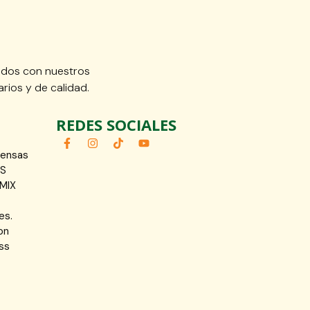
idos con nuestros
rios y de calidad.
REDES SOCIALES
fensas
OS
MIX
es.
on
ss