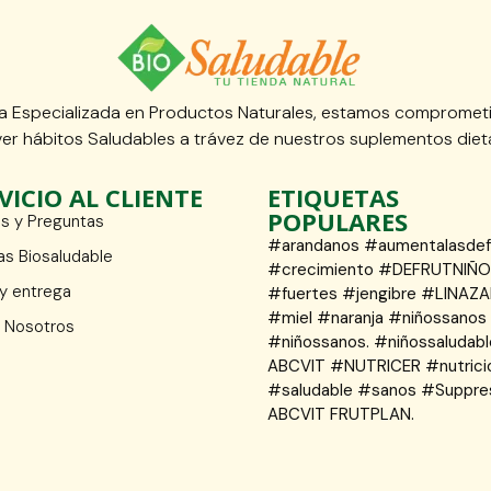
 Especializada en Productos Naturales, estamos compromet
er hábitos Saludables a trávez de nuestros suplementos dieta
VICIO AL CLIENTE
ETIQUETAS
POPULARES
s y Preguntas
#arandanos #aumentalasde
as Biosaludable
#crecimiento #DEFRUTNIÑ
 y entrega
#fuertes #jengibre #LINAZA
#miel #naranja #niñossanos
 Nosotros
#niñossanos. #niñossaludabl
ABCVIT #NUTRICER #nutrici
#saludable #sanos #Suppre
ABCVIT FRUTPLAN.