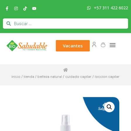
+57 311 422 6022
Vacantes
inicio
/
tienda
/
belleza natural
/
cuidado capilar
/ loccion capilar