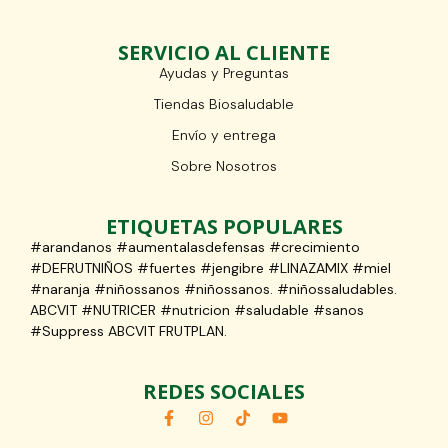
SERVICIO AL CLIENTE
Ayudas y Preguntas
Tiendas Biosaludable
Envío y entrega
Sobre Nosotros
ETIQUETAS POPULARES
#arandanos #aumentalasdefensas #crecimiento
#DEFRUTNIÑOS #fuertes #jengibre #LINAZAMIX #miel
#naranja #niñossanos #niñossanos. #niñossaludables.
ABCVIT #NUTRICER #nutricion #saludable #sanos
#Suppress ABCVIT FRUTPLAN.
REDES SOCIALES