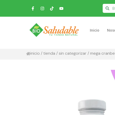
Inicio
Nos
inicio
/
tienda
/
sin categorizar
/ mega cranber