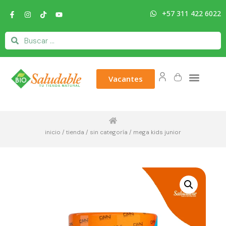
+57 311 422 6022
Vacantes
inicio
/
tienda
/
sin categoría
/ mega kids junior