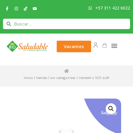
+57 311 422 6022
Vacantes
inicio
/
tienda
/
sin categorizar
/ renewh x 100 soft