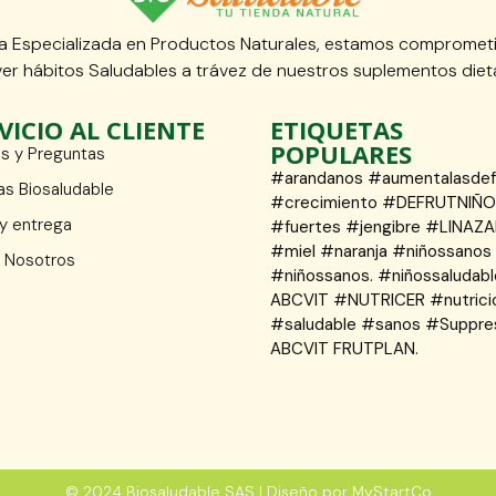
 Especializada en Productos Naturales, estamos compromet
er hábitos Saludables a trávez de nuestros suplementos dieta
VICIO AL CLIENTE
ETIQUETAS
POPULARES
s y Preguntas
#arandanos #aumentalasde
as Biosaludable
#crecimiento #DEFRUTNIÑ
 y entrega
#fuertes #jengibre #LINAZA
#miel #naranja #niñossanos
 Nosotros
#niñossanos. #niñossaludabl
ABCVIT #NUTRICER #nutrici
#saludable #sanos #Suppre
ABCVIT FRUTPLAN.
© 2024 Biosaludable SAS | Diseño por MyStartCo