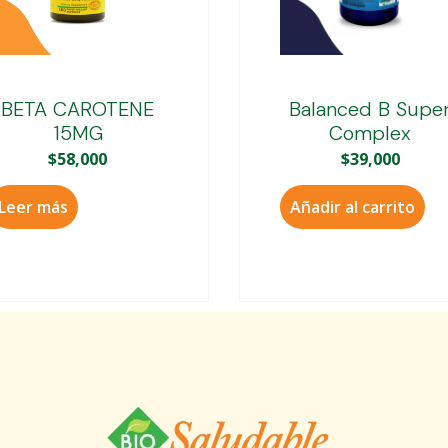
BETA CAROTENE
Balanced B Supe
15MG
Complex
$
58,000
$
39,000
Leer más
Añadir al carrito