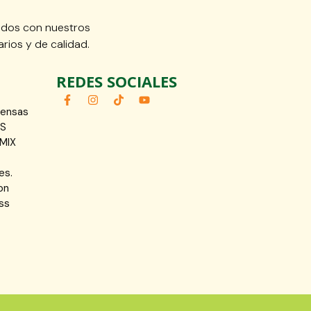
idos con nuestros
rios y de calidad.
REDES SOCIALES
fensas
OS
MIX
es.
on
ss