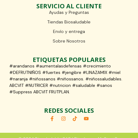
SERVICIO AL CLIENTE
Ayudas y Preguntas
Tiendas Biosaludable
Envío y entrega
Sobre Nosotros
ETIQUETAS POPULARES
#arandanos #aumentalasdefensas #crecimiento
#DEFRUTNIÑOS #fuertes #jengibre #LINAZAMIX #miel
#naranja #niñossanos #niñossanos. #niñossaludables.
ABCVIT #NUTRICER #nutricion #saludable #sanos
#Suppress ABCVIT FRUTPLAN.
REDES SOCIALES