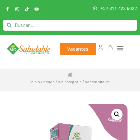
+57 311 422 6022
Vacantes
inicio
/
tienda
/
sin categoría
/ salfem vitalim