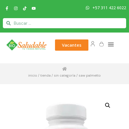
+57 311 422 6022
Vacantes
inicio
/
tienda
/
sin categoría
/ saw palmetto