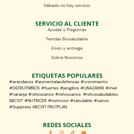
Sábado no hay servicio
SERVICIO AL CLIENTE
Ayudas y Preguntas
Tiendas Biosaludable
Envío y entrega
Sobre Nosotros
ETIQUETAS POPULARES
#arandanos #aumentalasdefensas #crecimiento
#DEFRUTNIÑOS #fuertes #jengibre #LINAZAMIX #miel
#naranja #niñossanos #niñossanos. #niñossaludables.
ABCVIT #NUTRICER #nutricion #saludable #sanos
#Suppress ABCVIT FRUTPLAN.
REDES SOCIALES