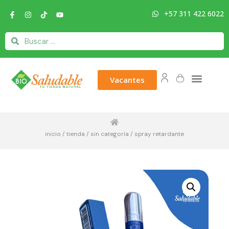
+57 311 422 6022
Vacantes
inicio
/
tienda
/
sin categoría
/ spray retardante