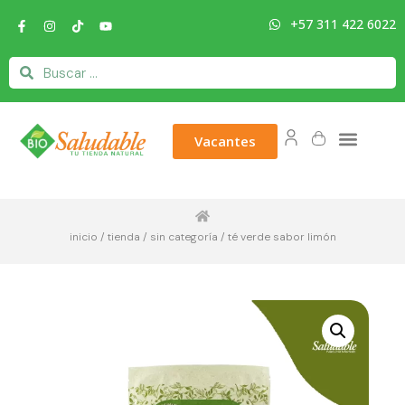
+57 311 422 6022
Vacantes
inicio
/
tienda
/
sin categoría
/ té verde sabor limón