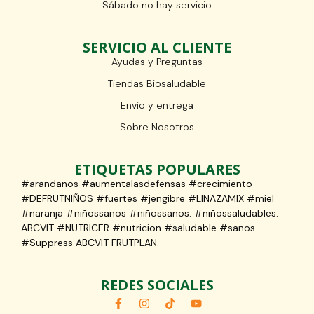
Sábado no hay servicio
SERVICIO AL CLIENTE
Ayudas y Preguntas
Tiendas Biosaludable
Envío y entrega
Sobre Nosotros
ETIQUETAS POPULARES
#arandanos #aumentalasdefensas #crecimiento
#DEFRUTNIÑOS #fuertes #jengibre #LINAZAMIX #miel
#naranja #niñossanos #niñossanos. #niñossaludables.
ABCVIT #NUTRICER #nutricion #saludable #sanos
#Suppress ABCVIT FRUTPLAN.
REDES SOCIALES