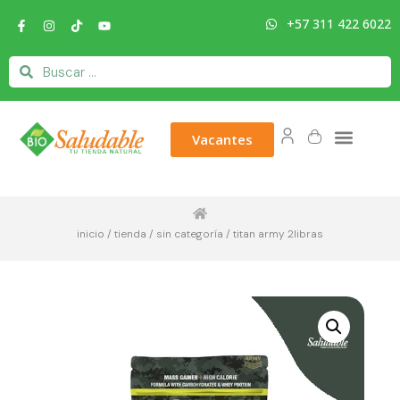
+57 311 422 6022
Vacantes
inicio
/
tienda
/
sin categoría
/ titan army 2libras