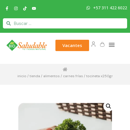
+57 311 422 6022
Vacantes
inicio
/
tienda
/
alimentos
/
carnes frías
/ tocineta x250gr