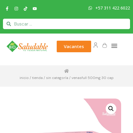
+57 311 422 6022
Vacantes
inicio
/
tienda
/
sin categoría
/ venasfull 500mg 30 cap