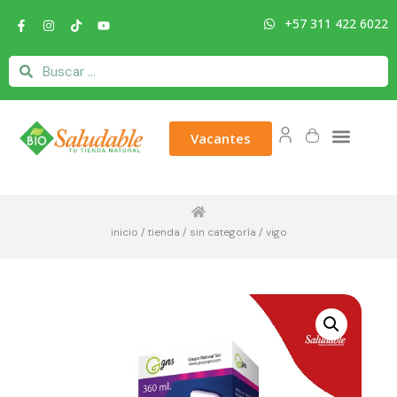
+57 311 422 6022
Vacantes
inicio
/
tienda
/
sin categoría
/ vigo