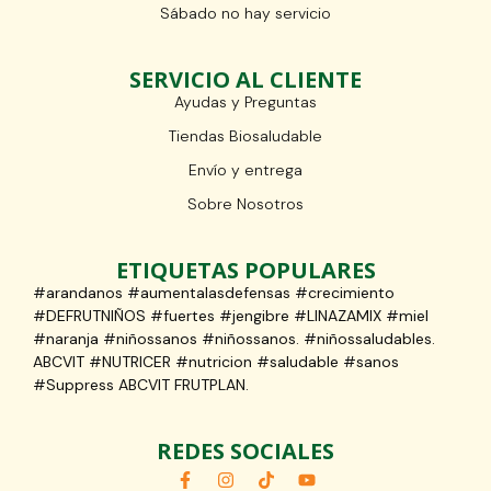
Sábado no hay servicio
SERVICIO AL CLIENTE
Ayudas y Preguntas
Tiendas Biosaludable
Envío y entrega
Sobre Nosotros
ETIQUETAS POPULARES
#arandanos #aumentalasdefensas #crecimiento
#DEFRUTNIÑOS #fuertes #jengibre #LINAZAMIX #miel
#naranja #niñossanos #niñossanos. #niñossaludables.
ABCVIT #NUTRICER #nutricion #saludable #sanos
#Suppress ABCVIT FRUTPLAN.
REDES SOCIALES