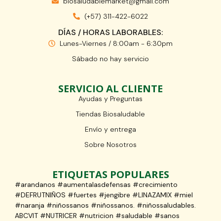
biosaludablemarket@gmail.com
(+57) 311-422-6022
DÍAS / HORAS LABORABLES:
Lunes-Viernes / 8:00am - 6:30pm
Sábado no hay servicio
SERVICIO AL CLIENTE
Ayudas y Preguntas
Tiendas Biosaludable
Envío y entrega
Sobre Nosotros
ETIQUETAS POPULARES
#arandanos #aumentalasdefensas #crecimiento
#DEFRUTNIÑOS #fuertes #jengibre #LINAZAMIX #miel
#naranja #niñossanos #niñossanos. #niñossaludables.
ABCVIT #NUTRICER #nutricion #saludable #sanos