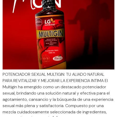
POTENCIADOR SEXUAL MULTIGIN: TU ALIADO NATURAL
PARA REVITALIZAR Y MEJORAR LA EXPERIENCIA INTIMA El
Multigin ha emergido como un destacado potenciador
sexual, brindando una solución natural y efectiva para el
agotamiento, cansancio y la búsqueda de una experiencia
sexual más plena y satisfactoria. Compuesto por una
mezcla cuidadosamente seleccionada de ingredientes,