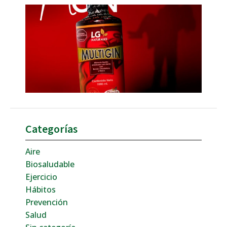
Mult
sol
de 
peq
pro
27 di
202
come
Leer 
Categorías
Aire
Biosaludable
Ejercicio
Hábitos
Prevención
Salud