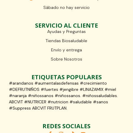
Sábado no hay servicio
SERVICIO AL CLIENTE
Ayudas y Preguntas
Tiendas Biosaludable
Envío y entrega
Sobre Nosotros
ETIQUETAS POPULARES
#arandanos #aumentalasdefensas #crecimiento
#DEFRUTNIÑOS #fuertes #jengibre #LINAZAMIX #miel
#naranja #niñossanos #niñossanos. #niñossaludables.
ABCVIT #NUTRICER #nutricion #saludable #sanos
#Suppress ABCVIT FRUTPLAN.
REDES SOCIALES