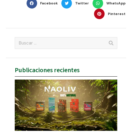
Facebook
Twitter
WhatsApp
Pinterest
Publicaciones recientes
NAO
EL 
DE 
NAT
7 oct
202
come
Leer 