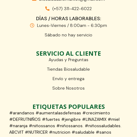
(+57) 311-422-6022
DÍAS / HORAS LABORABLES:
Lunes-Viernes / 8:00am - 6:30pm
Sábado no hay servicio
SERVICIO AL CLIENTE
Ayudas y Preguntas
Tiendas Biosaludable
Envío y entrega
Sobre Nosotros
ETIQUETAS POPULARES
#arandanos #aumentalasdefensas #crecimiento
#DEFRUTNIÑOS #fuertes #jengibre #LINAZAMIX #miel
#naranja #niñossanos #niñossanos. #niñossaludables.
ABCVIT #NUTRICER #nutricion #saludable #sanos