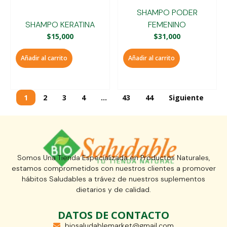
SHAMPO PODER
SHAMPO KERATINA
FEMENINO
$
15,000
$
31,000
Añadir al carrito
Añadir al carrito
1
2
3
4
…
43
44
Siguiente
Somos Una Tienda Especializada en Productos Naturales,
estamos comprometidos con nuestros clientes a promover
hábitos Saludables a trávez de nuestros suplementos
dietarios y de calidad.
DATOS DE CONTACTO
biosaludablemarket@gmail.com