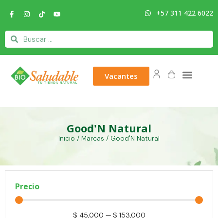
+57 311 422 6022
Vacantes
Good'N Natural
Inicio
/ Marcas / Good'N Natural
Precio
$
45,000
—
$
153,000