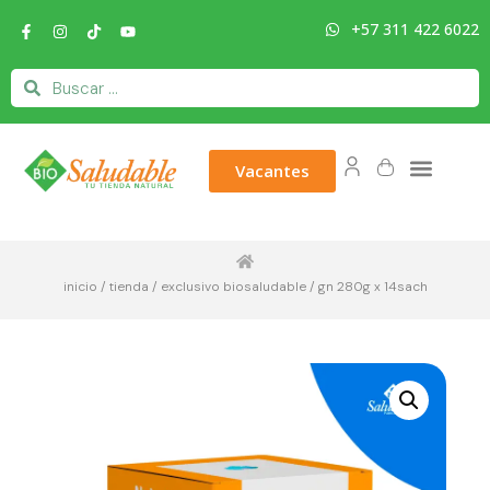
+57 311 422 6022
Vacantes
inicio
/
tienda
/
exclusivo biosaludable
/ gn 280g x 14sach