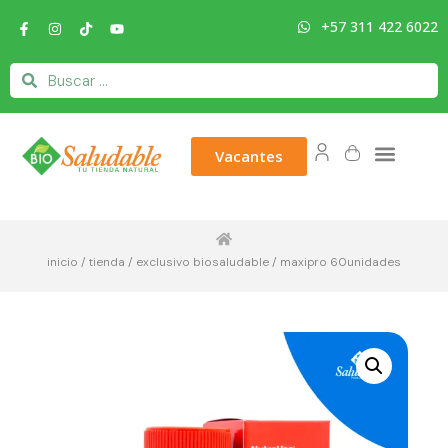
+57 311 422 6022
Vacantes
inicio
/
tienda
/
exclusivo biosaludable
/ maxipro 60unidades